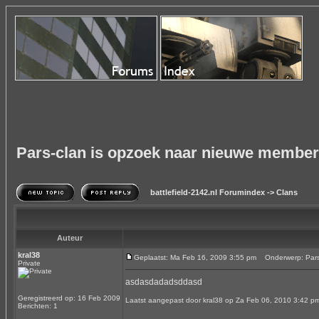
Pars-clan is opzoek naar nieuwe members !
battlefield-2142.nl Forumindex
->
Clans
Auteur
kral38
Geplaatst: Ma Feb 16, 2009 3:55 pm
Onderwerp: Pars-c
Private
asdasdadadsddasd
Geregistreerd op: 16 Feb 2009
Laatst aangepast door kral38 op Za Feb 06, 2010 3:42 pm;
Berichten: 1