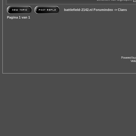
battlefield-2142.nl Forumindex
->
Clans
Pagina
1
van
1
Powered by
Vert