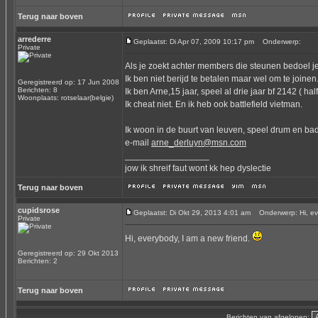
Terug naar boven
arrederre
Geplaatst: Di Apr 07, 2009 10:17 pm
Onderwerp:
Private
Als je zoekt achter members die steunen bedoel 
Ik ben niet berijd te betalen maar wel om te joinen
Geregistreerd op: 17 Jun 2008
Berichten: 8
Ik ben Arne,15 jaar, speel al drie jaar bf 2142 ( h
Woonplaats: rotselaar(belgie)
Ik cheat niet. En ik heb ook battlefield vietman.
Ik woon in de buurt van leuven, speel drum en ba
e-mail
arne_derluyn@msn.com
_________________
jow ik shreif faut wont kk hep dyslectie
Terug naar boven
cupidsrose
Geplaatst: Di Okt 29, 2013 4:01 am
Onderwerp: Hi, eve
Private
Hi, everybody, I am a new friend.
Geregistreerd op: 29 Okt 2013
Berichten: 2
Terug naar boven
Berichten van afgelopen: