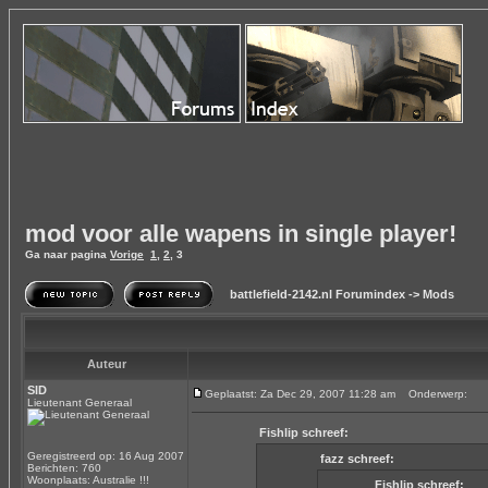
mod voor alle wapens in single player!
Ga naar pagina
Vorige
1
,
2
,
3
battlefield-2142.nl Forumindex
->
Mods
Auteur
SID
Geplaatst: Za Dec 29, 2007 11:28 am
Onderwerp:
Lieutenant Generaal
Fishlip schreef:
Geregistreerd op: 16 Aug 2007
fazz schreef:
Berichten: 760
Woonplaats: Australie !!!
Fishlip schreef: