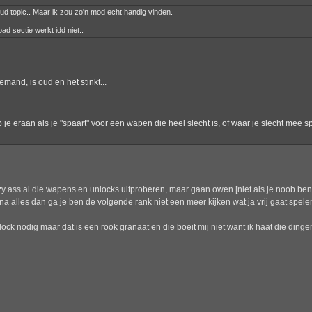
ud topic.. Maar ik zou zo'n mod echt handig vinden.
ad sectie werkt idd niet..
mand, is oud en het stinkt...
 je eraan als je "spaart" voor een wapen die heel slecht is, of waar je slecht mee s
zy ass al die wapens en unlocks uitproberen, maar gaan owen [niet als je noob be
jna alles dan ga je ben de volgende rank niet een meer kijken wat ja vrij gaat spele
ck nodig maar dat is een rook granaat en die boeit mij niet want ik haat die dingen