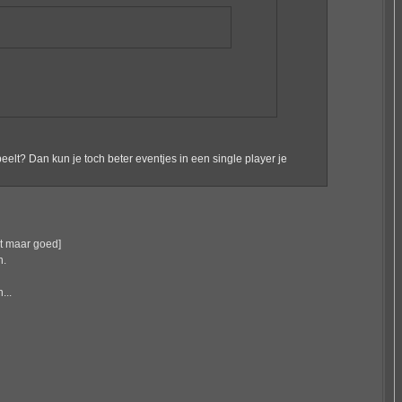
peelt? Dan kun je toch beter eventjes in een single player je
nt maar goed]
n.
...