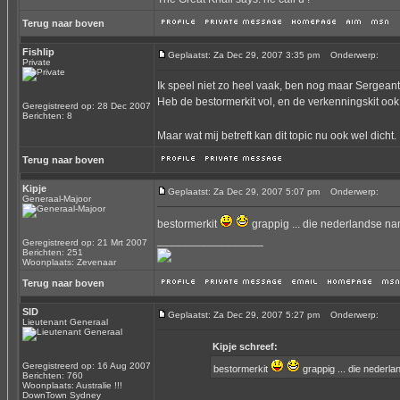
Terug naar boven
Fishlip
Geplaatst: Za Dec 29, 2007 3:35 pm
Onderwerp:
Private
Ik speel niet zo heel vaak, ben nog maar Sergeant 
Heb de bestormerkit vol, en de verkenningskit ook 
Geregistreerd op: 28 Dec 2007
Berichten: 8
Maar wat mij betreft kan dit topic nu ook wel dich
Terug naar boven
Kipje
Geplaatst: Za Dec 29, 2007 5:07 pm
Onderwerp:
Generaal-Majoor
bestormerkit
grappig ... die nederlandse 
_________________
Geregistreerd op: 21 Mrt 2007
Berichten: 251
Woonplaats: Zevenaar
Terug naar boven
SID
Geplaatst: Za Dec 29, 2007 5:27 pm
Onderwerp:
Lieutenant Generaal
Kipje schreef:
Geregistreerd op: 16 Aug 2007
bestormerkit
grappig ... die neder
Berichten: 760
Woonplaats: Australie !!!
DownTown Sydney