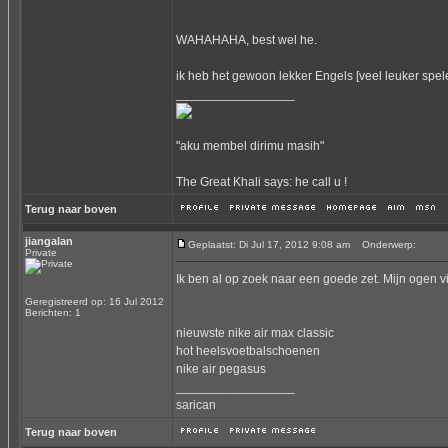
WAHAHAHA, best wel he.
ik heb het gewoon lekker Engels [veel leuker spel
_________________
"aku membel dirimu masih"
The Great Khali says: he call u !
Terug naar boven
jiangalan
Geplaatst: Di Jul 17, 2012 9:08 am
Onderwerp:
Private
Ik ben al op zoek naar een goede zet. Mijn ogen viel
Geregistreerd op: 16 Jul 2012
Berichten: 1
nieuwste nike air max classic
hot heels
voetbalschoenen
nike air pegasus
_________________
sarican
Terug naar boven