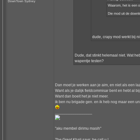
DownTown Sydney
Waarom, het is een o
Die mod uit de downlo
dude, crapy mod werkt bij nie
Dude, dat stinkt helemaal niet. Wat heb
wapentje testen?
Dan moet je werken aan je aim, en niet als een la
Want als je dalijk fieldcommisar bent en hebt al bi
Want dan boeit het je niet meer.
ik ben nu brigade gen. en ik heb nog maar een unlo
_________________
"aku membel dirimu masih"
The Great Khali says: he call u !