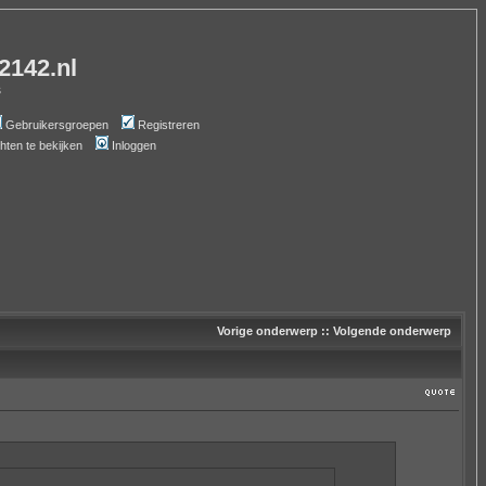
-2142.nl
s
Gebruikersgroepen
Registreren
chten te bekijken
Inloggen
Vorige onderwerp
::
Volgende onderwerp