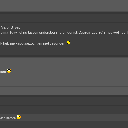
Major Silver.
bijna. Ik twijfel nu tussen ondersteuning en genist. Daarom zou zo'n mod wel heel 
t. Ik heb me kapot gezocht en niet gevonden
namen
landse namen