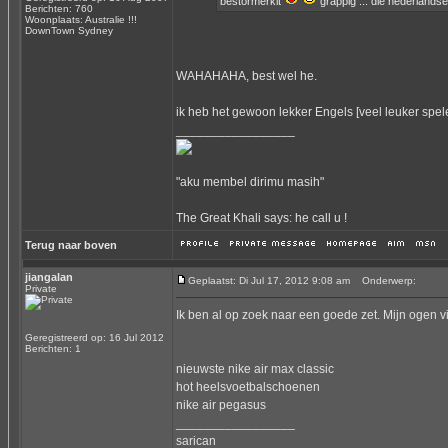
bestormerkit
grappig ... die nederland
Berichten: 760
Woonplaats: Australie !!!
DownTown Sydney
WAHAHAHA, best wel he.
ik heb het gewoon lekker Engels [veel leuker spel
_________________
"aku membel dirimu masih"
The Great Khali says: he call u !
Terug naar boven
jiangalan
Geplaatst: Di Jul 17, 2012 9:08 am
Onderwerp:
Private
Ik ben al op zoek naar een goede zet. Mijn ogen viel
Geregistreerd op: 16 Jul 2012
Berichten: 1
nieuwste nike air max classic
hot heels
voetbalschoenen
nike air pegasus
_________________
sarican