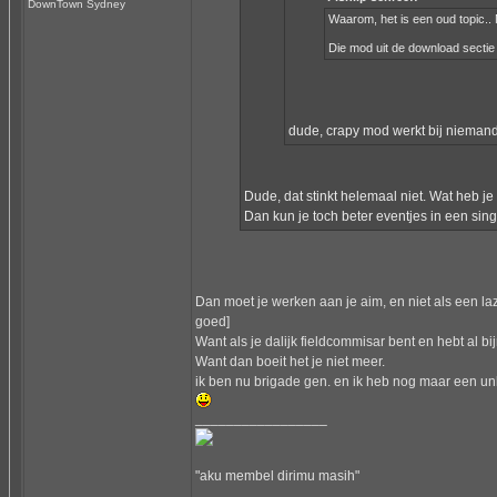
DownTown Sydney
Waarom, het is een oud topic..
Die mod uit de download sectie w
dude, crapy mod werkt bij niemand, 
Dude, dat stinkt helemaal niet. Wat heb je
Dan kun je toch beter eventjes in een sing
Dan moet je werken aan je aim, en niet als een la
goed]
Want als je dalijk fieldcommisar bent en hebt al bi
Want dan boeit het je niet meer.
ik ben nu brigade gen. en ik heb nog maar een unlo
_________________
"aku membel dirimu masih"