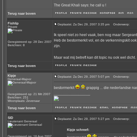
The Great Khali says: he call u !
Terug naar boven
Fishlip
Geplaatst: Za Dec 29, 2007 3:35 pm
Onderwerp:
Private
Ik speel niet zo heel vaak, ben nog maar Sergeant 
Heb de bestormerkit vol, en de verkenningskit ook
Geregistreerd op: 28 Dec 2007
Berichten: 8
zijn.
Maar wat mij betreft kan dit topic nu ook wel dich
Terug naar boven
Kipje
Geplaatst: Za Dec 29, 2007 5:07 pm
Onderwerp:
Generaal-Majoor
bestormerkit
grappig ... die nederlandse 
_________________
Geregistreerd op: 21 Mrt 2007
Berichten: 251
Woonplaats: Zevenaar
Terug naar boven
SID
Geplaatst: Za Dec 29, 2007 5:27 pm
Onderwerp:
Lieutenant Generaal
Kipje schreef:
Geregistreerd op: 16 Aug 2007