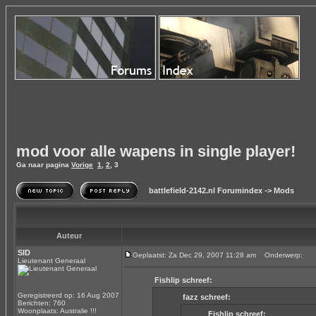
mod voor alle wapens in single player!
Ga naar pagina
Vorige
1
,
2
,
3
battlefield-2142.nl Forumindex
->
Mods
Auteur
SID
Geplaatst: Za Dec 29, 2007 11:28 am
Onderwerp:
Lieutenant Generaal
Fishlip schreef:
Geregistreerd op: 16 Aug 2007
fazz schreef:
Berichten: 760
Woonplaats: Australie !!!
Fishlip schreef: