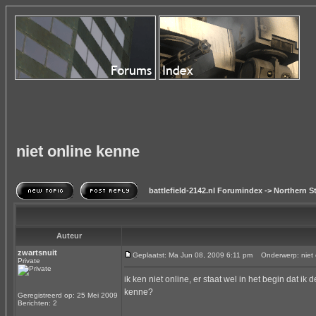
niet online kenne
battlefield-2142.nl Forumindex
->
Northern St
Auteur
zwartsnuit
Geplaatst: Ma Jun 08, 2009 6:11 pm
Onderwerp: niet 
Private
ik ken niet online, er staat wel in het begin dat i
kenne?
Geregistreerd op: 25 Mei 2009
Berichten: 2