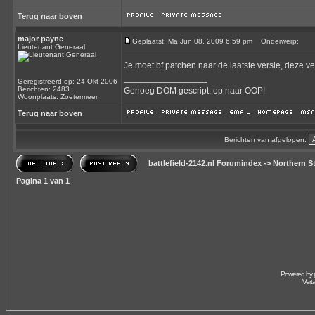
Terug naar boven
major payne
Geplaatst: Ma Jun 08, 2009 6:59 pm
Onderwerp:
Lieutenant Generaal
Je moet bf patchen naar de laatste versie, deze ver
_________________
Geregistreerd op: 24 Okt 2006
Berichten: 2483
Genoeg DOM gescript, op naar OOP!
Woonplaats: Zoetermeer
Terug naar boven
Berichten van afgelopen:
battlefield-2142.nl Forumindex
->
Northern St
Pagina
1
van
1
Powered by
Vert