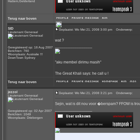
Hattem,Gelderland
Terug naar boven
SID
Geplaatst: Wo Mei 21, 2008 3:00 pm
Onderwerp:
Lieutenant Generaal
wat ?
_________________
Geregistreerd op: 16 Aug 2007
Berichten: 760
Woonplaats: Australie !!!
DownTown Sydney
"aku membel dirimu masih"
The Great Khali says: he call u !
Terug naar boven
jezzol
Geplaatst: Wo Mei 21, 2008 3:21 pm
Onderwerp:
Lieutenant Generaal
Sejin, wat is dit nou voor �berspam? FFOW is tro
_________________
Geregistreerd op: 02 Apr 2007
Berichten: 1049
Woonplaats: Driebergen