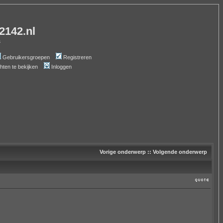
-2142.nl
s
Gebruikersgroepen
Registreren
chten te bekijken
Inloggen
Vorige onderwerp
::
Volgende onderwerp