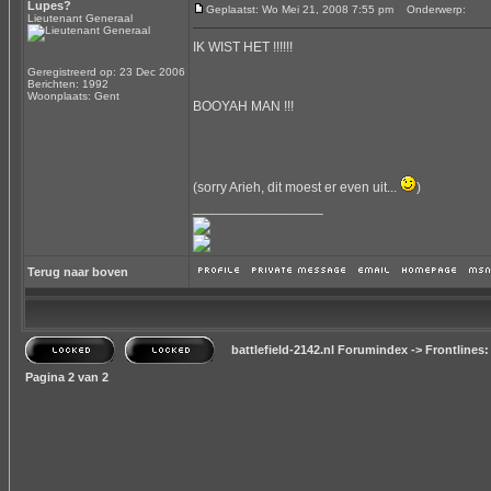
Lupes?
Geplaatst: Wo Mei 21, 2008 7:55 pm
Onderwerp:
Lieutenant Generaal
IK WIST HET !!!!!!
Geregistreerd op: 23 Dec 2006
Berichten: 1992
Woonplaats: Gent
BOOYAH MAN !!!
(sorry Arieh, dit moest er even uit...
)
_________________
Terug naar boven
battlefield-2142.nl Forumindex
->
Frontlines:
Pagina
2
van
2