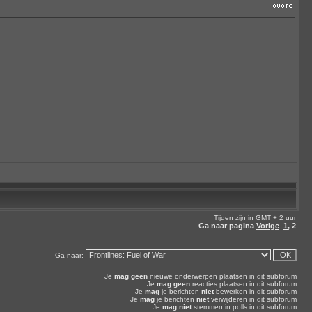
Tijden zijn in GMT + 2 uur
Ga naar pagina
Vorige
1
,
2
Ga naar:
Je
mag geen
nieuwe onderwerpen plaatsen in dit subforum
Je
mag geen
reacties plaatsen in dit subforum
Je
mag
je berichten
niet
bewerken in dit subforum
Je
mag
je berichten
niet
verwijderen in dit subforum
Je
mag niet
stemmen in polls in dit subforum