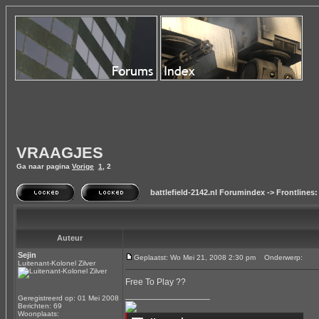
VRAAGJES
Ga naar pagina
Vorige
1
,
2
battlefield-2142.nl Forumindex
->
Frontlines:
Auteur
Sejin
Geplaatst: Wo Mei 21, 2008 2:30 pm
Onderwerp:
Luitenant-Kolonel Zilver
Free To Play ??
_________________
Geregistreerd op: 01 Mei 2008
Berichten: 69
Woonplaats: