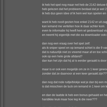
ik heb het spel nog maar net heb de 2142 deluxe
heb gelezen dat het probleem bestaat dat je wel 
ik heb dus geen idee of ik hem wel kan spelen en 
want ik heb nooit gezien hoe enkel 2142 er uit za
kan iemand me vertellen hoe ik daar achter kom.
even te informatie hij heeft hem wl gedownload via
en neemt hij eigenlijk met die ea downloader ook 
dan nog een vraag over het spel zelf:
als ik sniper speel en op iemand schiet is die 9 
dat is natuurlijk niet zo vreemd maar af en toe schi
ook op een hele grote afstand?
dan kan het zijn dat hij al is eerder geraakt is do
maar is er ook een mogelijk om ze in 1 keer gew
zonder dat ze daarvoor al een keer geraakt zijn??
dan nog dat rode ruitje/blokje wat je dan bij een 
is dat misschien de tuck om iemand in 1 keer om te 
en dan de laatste ik heb een bonus gehaald en h
harstikke leuk maar hoe leg ik die neer???