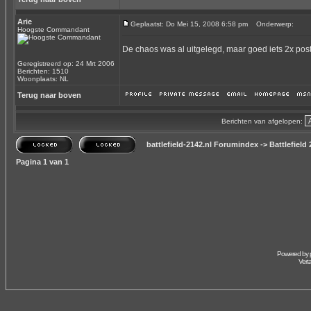
Arie
Geplaatst: Do Mei 15, 2008 6:58 pm
Onderwerp:
Hoogste Commandant
De chaos was al uitgelegd, maar goed iets 2x post
Geregistreerd op: 24 Mrt 2006
Berichten: 1510
Woonplaats: NL
Terug naar boven
Berichten van afgelopen:
battlefield-2142.nl Forumindex
->
Battlefield
Pagina
1
van
1
Powered by
Vert