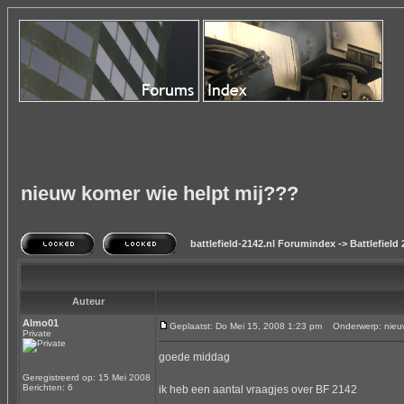
nieuw komer wie helpt mij???
battlefield-2142.nl Forumindex
->
Battlefield
Auteur
Almo01
Geplaatst: Do Mei 15, 2008 1:23 pm
Onderwerp: nieuw 
Private
goede middag
Geregistreerd op: 15 Mei 2008
Berichten: 6
ik heb een aantal vraagjes over BF 2142