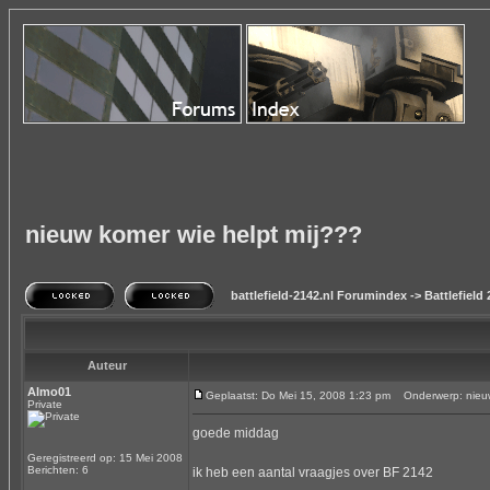
nieuw komer wie helpt mij???
battlefield-2142.nl Forumindex
->
Battlefield
Auteur
Almo01
Geplaatst: Do Mei 15, 2008 1:23 pm
Onderwerp: nieuw 
Private
goede middag
Geregistreerd op: 15 Mei 2008
Berichten: 6
ik heb een aantal vraagjes over BF 2142