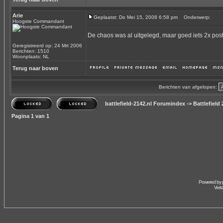
Arie
Geplaatst: Do Mei 15, 2008 6:58 pm
Onderwerp:
Hoogste Commandant
De chaos was al uitgelegd, maar goed iets 2x post
Geregistreerd op: 24 Mrt 2006
Berichten: 1510
Woonplaats: NL
Terug naar boven
Berichten van afgelopen:
battlefield-2142.nl Forumindex
->
Battlefield
Pagina
1
van
1
Powered by
Vert