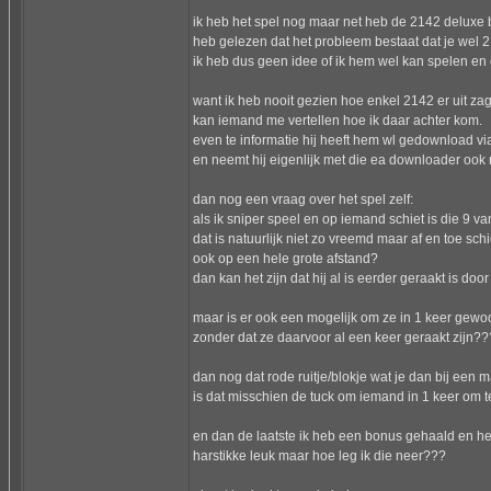
ik heb het spel nog maar net heb de 2142 deluxe
heb gelezen dat het probleem bestaat dat je wel 
ik heb dus geen idee of ik hem wel kan spelen en 
want ik heb nooit gezien hoe enkel 2142 er uit za
kan iemand me vertellen hoe ik daar achter kom.
even te informatie hij heeft hem wl gedownload via
en neemt hij eigenlijk met die ea downloader ook 
dan nog een vraag over het spel zelf:
als ik sniper speel en op iemand schiet is die 9 
dat is natuurlijk niet zo vreemd maar af en toe schi
ook op een hele grote afstand?
dan kan het zijn dat hij al is eerder geraakt is do
maar is er ook een mogelijk om ze in 1 keer gew
zonder dat ze daarvoor al een keer geraakt zijn??
dan nog dat rode ruitje/blokje wat je dan bij een 
is dat misschien de tuck om iemand in 1 keer om te 
en dan de laatste ik heb een bonus gehaald en h
harstikke leuk maar hoe leg ik die neer???