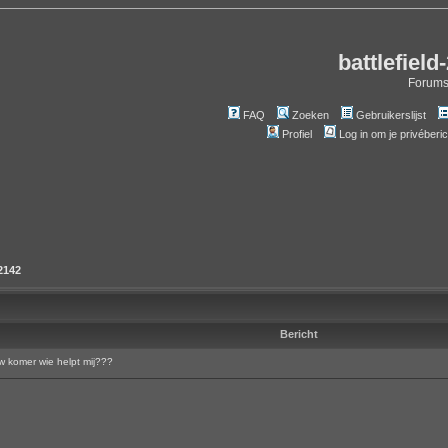
battlefield
Forum
FAQ
Zoeken
Gebruikerslijst
Profiel
Log in om je privéberi
 2142
Bericht
komer wie helpt mij???