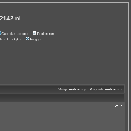
-2142.nl
s
Gebruikersgroepen
Registreren
chten te bekijken
Inloggen
Vorige onderwerp
::
Volgende onderwerp