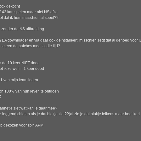
 box gekocht
2142 kan spelen maar niet NS ofzo
of dat ik hem misschien al speel??
g zonder de NS uitbreiding
 EA downloader en via daar ook geinstalleert. misschien zegt dat al genoeg voor ju
meteen de patches mee tot die tijd?
van de 10 keer NIET dood
et ik ze wel in 1 keer dood
or 1 van mijn team leden
oon 100% van hun leven te ontdoen
?
mannetje ziet wat kan je daar mee?
leggen(schieten als je dat blokje ziet??)al zie je dat blokje telkens maar heel kort
eb gekozen voor zo'n APM