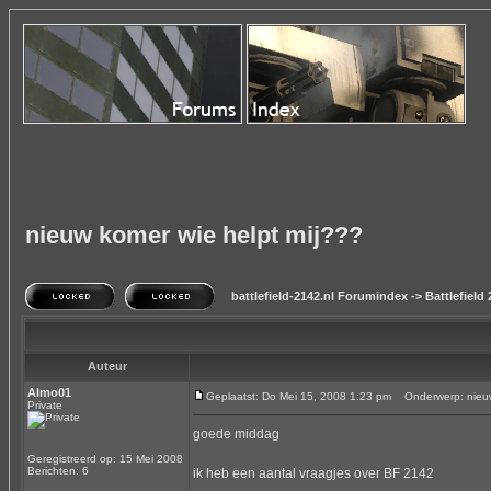
nieuw komer wie helpt mij???
battlefield-2142.nl Forumindex
->
Battlefield
Auteur
Almo01
Geplaatst: Do Mei 15, 2008 1:23 pm
Onderwerp: nieuw 
Private
goede middag
Geregistreerd op: 15 Mei 2008
Berichten: 6
ik heb een aantal vraagjes over BF 2142