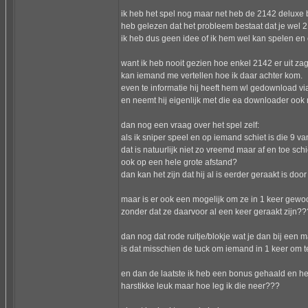
ik heb het spel nog maar net heb de 2142 deluxe
heb gelezen dat het probleem bestaat dat je wel 
ik heb dus geen idee of ik hem wel kan spelen en 
want ik heb nooit gezien hoe enkel 2142 er uit za
kan iemand me vertellen hoe ik daar achter kom.
even te informatie hij heeft hem wl gedownload via
en neemt hij eigenlijk met die ea downloader ook 
dan nog een vraag over het spel zelf:
als ik sniper speel en op iemand schiet is die 9 
dat is natuurlijk niet zo vreemd maar af en toe schi
ook op een hele grote afstand?
dan kan het zijn dat hij al is eerder geraakt is do
maar is er ook een mogelijk om ze in 1 keer gew
zonder dat ze daarvoor al een keer geraakt zijn??
dan nog dat rode ruitje/blokje wat je dan bij een 
is dat misschien de tuck om iemand in 1 keer om te 
en dan de laatste ik heb een bonus gehaald en h
harstikke leuk maar hoe leg ik die neer???