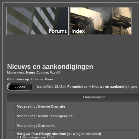
Nieuws en aankondigingen
Moderators:
Happy-Camper
,
Vasslli
Gebruikers op dit forum: Geen
battlefield-2142.nl Forumindex
->
Nieuws en aankondigingen
Onderwerpen
Mededeling:
Nieuwe Clan site
Mededeling:
Nieuw TeamSpeak IP !
Mededeling:
Clan ranks
Het gaat fout (Happy niet voor jouw ogen bestemd)
[
Ga naar pagina:
1
,
2
]