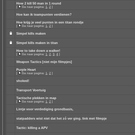
How 2 kill 50 man in 1 round
[
Ga naar pagina:
1
,
2
]
Hoe kan ik teampunten verdienen?
Hoe krijg je veel punten in een titan rondje
[
Ga naar pagina:
1
,
2
]
Simpel kills maken
Simpel kills maken in titan
How to take down a walker!
[
Ga naar pagina:
1
,
2
,
3
,
4
]
Weapon Tactics [niet mijn filmpjes]
Purple Heart
[
Ga naar pagina:
1
,
2
]
shoked!
Transport Voertuig
Tactische plekken in map
[
Ga naar pagina:
1
,
2
]
Lintje voor verdediging grondbasis,
statpadders wist niet dat het zó ver ging. link met filmpje
Tactic: killing a APV