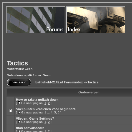
Tactics
Moderators: Geen
Gebruikers op dit forum: Geen
battlefield-2142.nl Forumindex
->
Tactics
Onderwerpen
How to take a goliath down
[
Ga naar pagina:
1
,
2
]
Snel punten verdienen voor beginners
[
Ga naar pagina:
1
...
4
,
5
,
6
]
Vliegen, Game Settings?
[
Ga naar pagina:
1
,
2
]
titan aanvalsscore
[
Ga naar pagina:
1
,
2
]