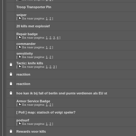
Troop Transporter Pin
sniper
[
Ga naar pagina:
1
,
2
]
20 kills met explosief
Repair badge
[
Ga naar pagina:
1
,
2
,
3
,
4
]
commander
[
Ga naar pagina:
1
,
2
]
sensitivity
[
Ga naar pagina:
1
,
2
]
Tactic: knife kills
[
Ga naar pagina:
1
,
2
,
3
]
reactiion
reactiion
hoe kan ik bij fall of berlin snel punte verdienen als EU st
Armor Service Badge
[
Ga naar pagina:
1
,
2
]
[ Poll ]
map: statisch of volgt speler?
podsurf
[
Ga naar pagina:
1
,
2
]
Rewards voor kills