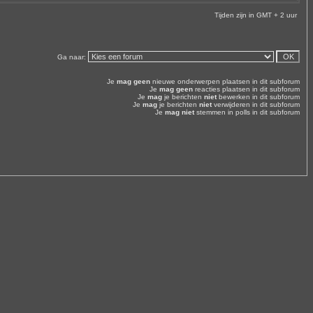
Tijden zijn in GMT + 2 uur
Ga naar:
Je
mag geen
nieuwe onderwerpen plaatsen in dit subforum
Je
mag geen
reacties plaatsen in dit subforum
Je
mag
je berichten
niet
bewerken in dit subforum
Je
mag
je berichten
niet
verwijderen in dit subforum
Je
mag niet
stemmen in polls in dit subforum