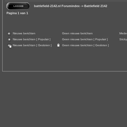
battlefield-2142.nl Forumindex
->
Battlefield 2142
Pagina
1
van
1
Nieuwe berichten
Geen nieuwe berichten
Meded
Nieuwe berichten [ Populair ]
Geen nieuwe berichten [ Populair ]
Sticky
Nieuwe berichten [ Gesloten ]
Geen nieuwe berichten [ Gesloten ]