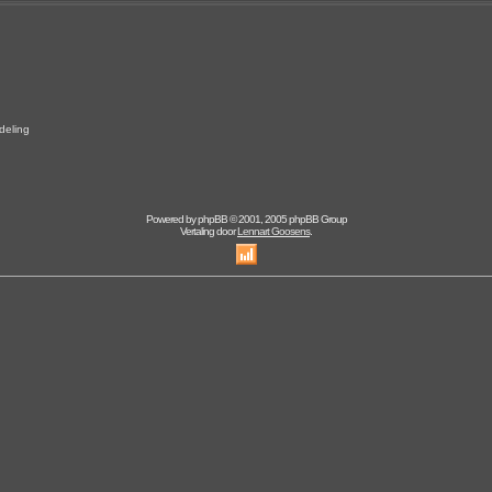
eling
Powered by
phpBB
© 2001, 2005 phpBB Group
Vertaling door
Lennart Goosens
.