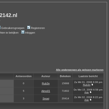
-2142.nl
s
Gebruikersgroepen
Registreren
chten te bekijken
Inloggen
Alle onderwerpen als gelezen markeren
Antwoorden
Auteur
Bekeken
Laatste bericht
Za Mrt 01, 2008 6:06 pm
0
Rub3n
15668
Rub3n
Do Mei 15, 2008 6:58 pm
5
Almo01
71602
Arie
Zo Mrt 02, 2008 8:22 pm
3
Snoei
20414
Arie