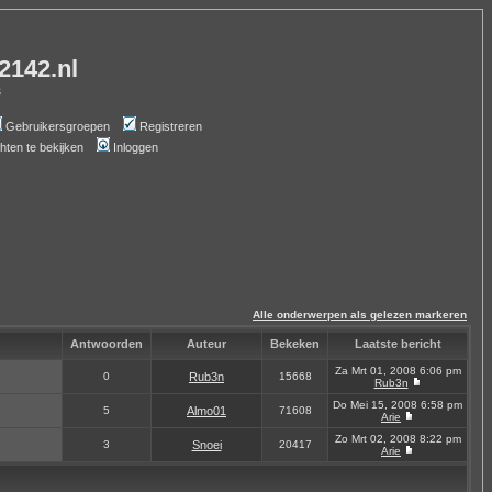
-2142.nl
s
Gebruikersgroepen
Registreren
chten te bekijken
Inloggen
Alle onderwerpen als gelezen markeren
Antwoorden
Auteur
Bekeken
Laatste bericht
Za Mrt 01, 2008 6:06 pm
0
Rub3n
15668
Rub3n
Do Mei 15, 2008 6:58 pm
5
Almo01
71608
Arie
Zo Mrt 02, 2008 8:22 pm
3
Snoei
20417
Arie