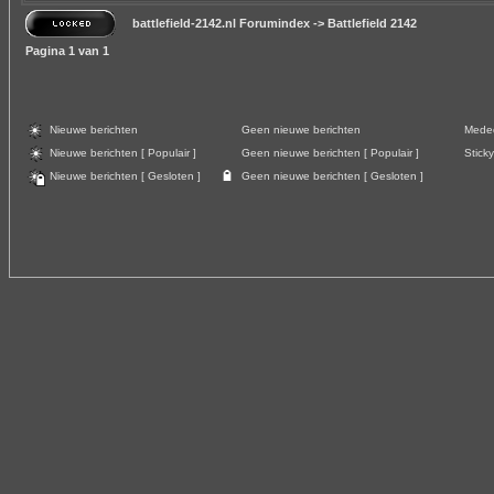
battlefield-2142.nl Forumindex
->
Battlefield 2142
Pagina
1
van
1
Nieuwe berichten
Geen nieuwe berichten
Meded
Nieuwe berichten [ Populair ]
Geen nieuwe berichten [ Populair ]
Sticky
Nieuwe berichten [ Gesloten ]
Geen nieuwe berichten [ Gesloten ]