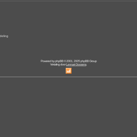
eling
Powered by
phpBB
© 2001, 2005 phpBB Group
Vertaling door
Lennart Goosens
.