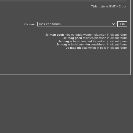
Tijden zijn in GMT + 2 uur
Ga naar:
Je
mag geen
nieuwe onderwerpen plaatsen in dit subforum
Je
mag geen
reacties plaatsen in dit subforum
Je
mag
je berichten
niet
bewerken in dit subforum
Je
mag
je berichten
niet
verwijderen in dit subforum
Je
mag niet
stemmen in polls in dit subforum