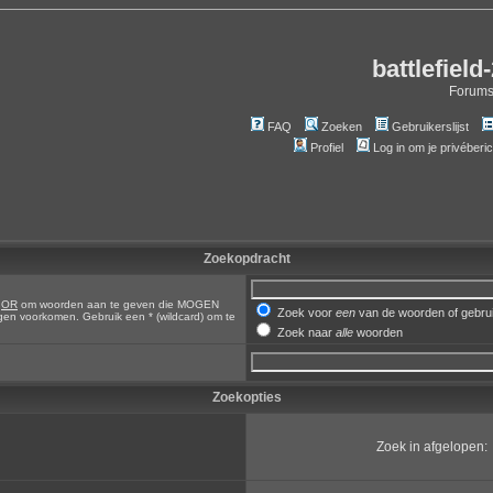
battlefield
Forum
FAQ
Zoeken
Gebruikerslijst
Profiel
Log in om je privéberi
Zoekopdracht
,
OR
om woorden aan te geven die MOGEN
Zoek voor
een
van de woorden of gebr
en voorkomen. Gebruik een * (wildcard) om te
Zoek naar
alle
woorden
Zoekopties
Zoek in afgelopen: