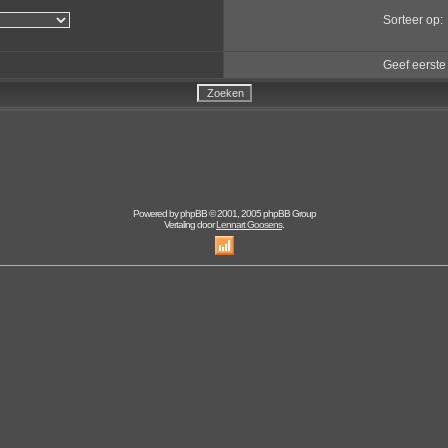
Sorteer op:
Geef eerste
Powered by
phpBB
© 2001, 2005 phpBB Group
Vertaling door
Lennart Goosens
.