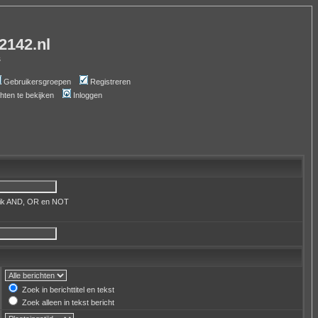
-2142.nl
s
Gebruikersgroepen
Registreren
chten te bekijken
Inloggen
uik AND, OR en NOT
Zoek in berichttitel en tekst
Zoek alleen in tekst bericht