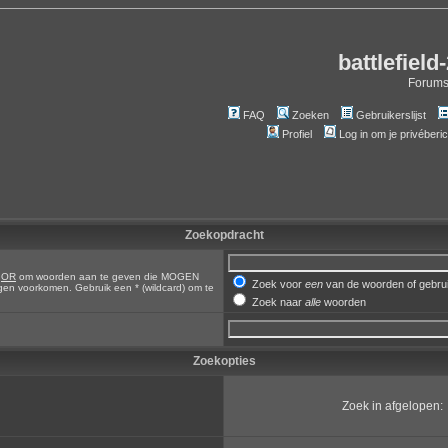
battlefield
Forum
FAQ
Zoeken
Gebruikerslijst
Profiel
Log in om je privéberi
Zoekopdracht
,
OR
om woorden aan te geven die MOGEN
Zoek voor
een
van de woorden of gebr
en voorkomen. Gebruik een * (wildcard) om te
Zoek naar
alle
woorden
Zoekopties
Zoek in afgelopen: