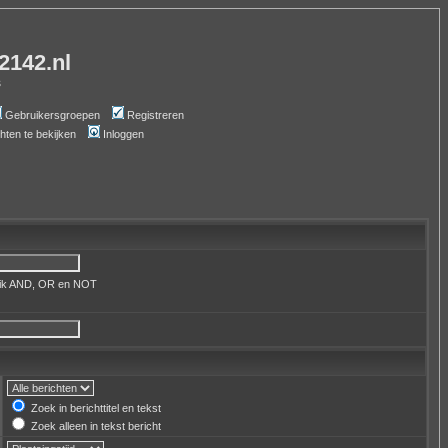
-2142.nl
s
Gebruikersgroepen
Registreren
chten te bekijken
Inloggen
uik AND, OR en NOT
Zoek in berichttitel en tekst
Zoek alleen in tekst bericht