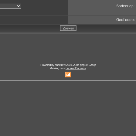
Sorteer op:
Geef eerste
Powered by
phpBB
© 2001, 2005 phpBB Group
Vertaling door
Lennart Goosens
.