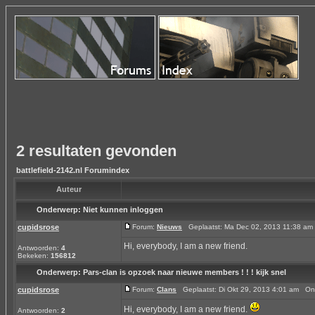
2 resultaten gevonden
battlefield-2142.nl Forumindex
Auteur
Onderwerp:
Niet kunnen inloggen
cupidsrose
Forum:
Nieuws
Geplaatst: Ma Dec 02, 2013 11:38 a
Hi, everybody, I am a new friend.
Antwoorden:
4
Bekeken:
156812
Onderwerp:
Pars-clan is opzoek naar nieuwe members ! ! ! kijk snel
cupidsrose
Forum:
Clans
Geplaatst: Di Okt 29, 2013 4:01 am O
Hi, everybody, I am a new friend.
Antwoorden:
2