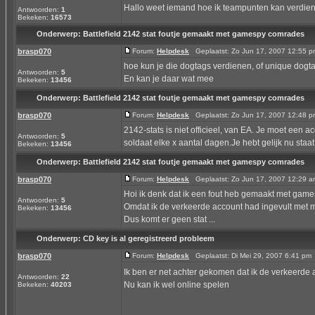
Hallo weet iemand hoe ik teampunten kan verdie
Antwoorden:
1
Bekeken:
16573
Onderwerp:
Battlefield 2142 stat foutje gemaakt met gamespy comrades
brasp070
Forum:
Helpdesk
Geplaatst: Zo Jun 17, 2007 12:55
hoe kun je die dogtags verdienen, of unique dogt
Antwoorden:
5
En kan je daar wat mee
Bekeken:
13456
Onderwerp:
Battlefield 2142 stat foutje gemaakt met gamespy comrades
brasp070
Forum:
Helpdesk
Geplaatst: Zo Jun 17, 2007 12:48
2142-stats is niet officieel, van EA. Je moet een 
Antwoorden:
5
soldaat elke x aantal dagen.Je hebt gelijk nu staat h
Bekeken:
13456
Onderwerp:
Battlefield 2142 stat foutje gemaakt met gamespy comrades
brasp070
Forum:
Helpdesk
Geplaatst: Zo Jun 17, 2007 12:29
Hoi ik denk dat ik een fout heb gemaakt met gam
Antwoorden:
5
Omdat ik de verkeerde account had ingevult met me
Bekeken:
13456
Dus komt er geen stat ...
Onderwerp:
CD key is al geregistreerd probleem
brasp070
Forum:
Helpdesk
Geplaatst: Di Mei 29, 2007 6:41 p
Ik ben er net achter gekomen dat ik de verkeerde
Antwoorden:
22
Nu kan ik wel online spelen
Bekeken:
40203