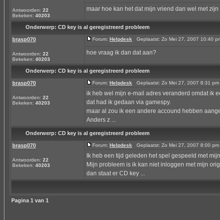
maar hoe kan het dat mijn vriend dan wel met zij
Antwoorden:
22
Bekeken:
40203
Onderwerp:
CD key is al geregistreerd probleem
brasp070
Forum:
Helpdesk
Geplaatst: Zo Mei 27, 2007 10:40 
hoe vraag ik dan dat aan?
Antwoorden:
22
Bekeken:
40203
Onderwerp:
CD key is al geregistreerd probleem
brasp070
Forum:
Helpdesk
Geplaatst: Zo Mei 27, 2007 8:31 p
ik heb wel mijn e-mail adres veranderd omdat ik 
Antwoorden:
22
dat had ik gedaan via gamespy.
Bekeken:
40203
maar al zou ik een andere accound hebben aange
Anders z ...
Onderwerp:
CD key is al geregistreerd probleem
brasp070
Forum:
Helpdesk
Geplaatst: Zo Mei 27, 2007 8:00 p
Ik heb een tijd geleden het spel gespeeld met mijn
Antwoorden:
22
Mijn probleem is ik kan niet inloggen met mijn ori
Bekeken:
40203
dan staat er CD key ...
Pagina
1
van
1