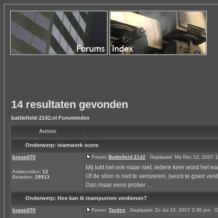
14 resultaten gevonden
battlefield-2142.nl Forumindex
Auteur
Onderwerp:
teamwork score
brasp070
Forum:
Battlefield 2142
Geplaatst: Ma Dec 10, 2007 
Mij lukt het ook maar niet, iedere keer word het w
Antwoorden:
12
Of de silon is niet te veroveren, (word te goed ver
Bekeken:
28913
Dan maar eens prober ...
Onderwerp:
Hoe kan ik teampunten verdienen?
brasp070
Forum:
Tactics
Geplaatst: Zo Jul 15, 2007 3:36 pm 