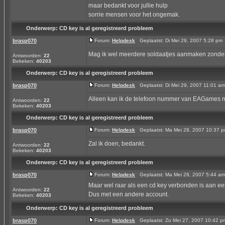
maar bedankt voor jullie hulp
sorrie mensen voor het ongemak.
Onderwerp:
CD key is al geregistreerd probleem
brasp070
Forum:
Helpdesk
Geplaatst: Di Mei 29, 2007 5:28 p
Mag ik wel meerdere soldaatjes aanmaken zonder 
Antwoorden:
22
Bekeken:
40203
Onderwerp:
CD key is al geregistreerd probleem
brasp070
Forum:
Helpdesk
Geplaatst: Di Mei 29, 2007 11:01 
Alleen kan ik de telefoon nummer van EAGames 
Antwoorden:
22
Bekeken:
40203
Onderwerp:
CD key is al geregistreerd probleem
brasp070
Forum:
Helpdesk
Geplaatst: Ma Mei 28, 2007 10:37
Zal ik doen, bedankt.
Antwoorden:
22
Bekeken:
40203
Onderwerp:
CD key is al geregistreerd probleem
brasp070
Forum:
Helpdesk
Geplaatst: Ma Mei 28, 2007 5:44 
Maar wel raar als een cd key verbonden is aan een
Antwoorden:
22
Dus met een andere account.
Bekeken:
40203
Onderwerp:
CD key is al geregistreerd probleem
brasp070
Forum:
Helpdesk
Geplaatst: Zo Mei 27, 2007 10:42 