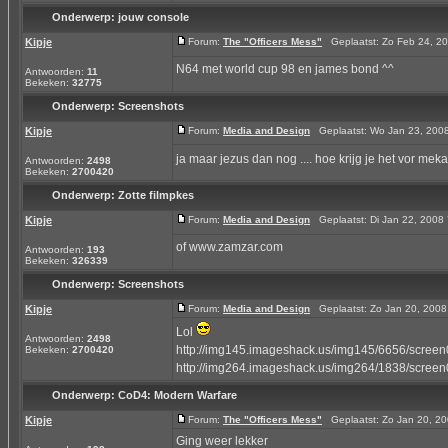
Onderwerp:
jouw console
Kipje
Forum:
The "Officers Mess"
Geplaatst: Zo Feb 24, 2
N64 met world cup 98 en james bond ^^
Antwoorden:
11
Bekeken:
32775
Onderwerp:
Screenshots
Kipje
Forum:
Media and Design
Geplaatst: Wo Jan 23, 200
ja maar jezus dan nog .... hoe krijg je het vor meka
Antwoorden:
2498
Bekeken:
2700420
Onderwerp:
Zotte filmpkes
Kipje
Forum:
Media and Design
Geplaatst: Di Jan 22, 200
of www.zamzar.com
Antwoorden:
193
Bekeken:
326339
Onderwerp:
Screenshots
Kipje
Forum:
Media and Design
Geplaatst: Zo Jan 20, 200
Lol
Antwoorden:
2498
http://img145.imageshack.us/img145/6656/screen
Bekeken:
2700420
http://img264.imageshack.us/img264/1838/screen
Onderwerp:
CoD4: Modern Warfare
Kipje
Forum:
The "Officers Mess"
Geplaatst: Zo Jan 20, 2
Ging weer lekker