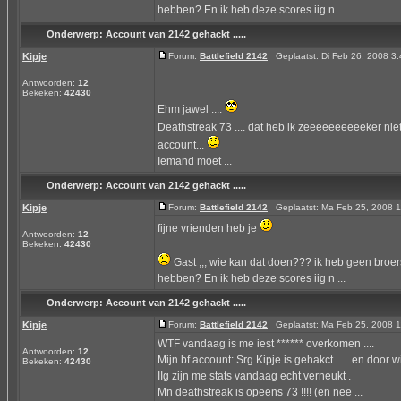
hebben? En ik heb deze scores iig n ...
Onderwerp:
Account van 2142 gehackt .....
Kipje
Forum:
Battlefield 2142
Geplaatst: Di Feb 26, 2008 
Antwoorden:
12
Bekeken:
42430
Ehm jawel ....
Deathstreak 73 .... dat heb ik zeeeeeeeeeeker ni
account...
Iemand moet ...
Onderwerp:
Account van 2142 gehackt .....
Kipje
Forum:
Battlefield 2142
Geplaatst: Ma Feb 25, 2008 
fijne vrienden heb je
Antwoorden:
12
Bekeken:
42430
Gast ,,, wie kan dat doen??? ik heb geen broer
hebben? En ik heb deze scores iig n ...
Onderwerp:
Account van 2142 gehackt .....
Kipje
Forum:
Battlefield 2142
Geplaatst: Ma Feb 25, 2008 
WTF vandaag is me iest ****** overkomen ....
Antwoorden:
12
Mijn bf account: Srg.Kipje is gehakct ..... en doo
Bekeken:
42430
IIg zijn me stats vandaag echt verneukt .
Mn deathstreak is opeens 73 !!!! (en nee ...