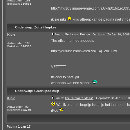
Antwoorden:
198
Bekeken:
310858
http://img103.imagevenue.com/aAfkjfp01fo1i-10
ik zie niks
krijg alleen: kan de pagina niet vinden
Onderwerp:
Zotte filmpkes
Kipje
Forum:
Media and Design
Geplaatst: Zo Jan 20, 200
The offspring meet noodels
Antwoorden:
193
Bekeken:
326339
http://youtube.com/watch?v=iE4j_2m_iHw
VETTTTT
its cool to hate @!
whahaha wat een sjonnie
Onderwerp:
Gratis Ipod hulp
Kipje
Forum:
The "Officers Mess"
Geplaatst: Do Jan 17, 2
Wat ik er zo uit begrijp is dat je het toch nooit 
Antwoorden:
53
Bekeken:
114759
iPod
Pagina
1
van
17