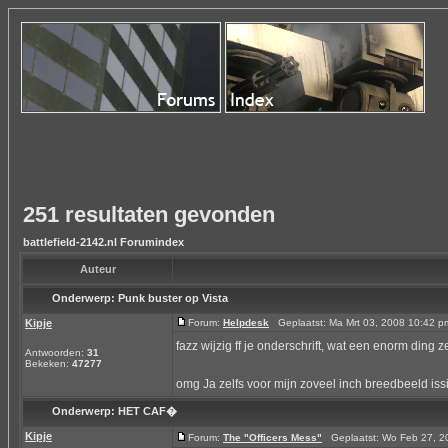
251 resultaten gevonden
battlefield-2142.nl Forumindex
Auteur
Onderwerp:
Punk buster op Vista
Kipje
Forum:
Helpdesk
Geplaatst: Ma Mrt 03, 2008 10:42 
fazz wijzig ff je onderschrift, wat een enorm ding 
Antwoorden:
31
Bekeken:
47277
omg Ja zelfs voor mijn zoveel inch breedbeeld iss
Onderwerp:
HET CAF�
Kipje
Forum:
The "Officers Mess"
Geplaatst: Wo Feb 27, 