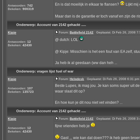
En is dat moeilijk in elkaar te flansen?
Lijkt mi
Antwoorden:
742
Bekeken:
900319
Maar dan is de garantie er toch vanaf en zijn de ri
Onderwerp:
Account van 2142 gehackt .....
Kipje
Forum:
Battlefield 2142
Geplaatst: Di Feb 26, 2008 
@ dutch: LOL
Antwoorden:
12
Bekeken:
42430
@ Kipje: Misschien is het een fout van EA zelf, st
Ja heb ik al geedaan (ww dan heh ...
Onderwerp:
vragen lijst fuel of war
Kipje
Forum:
Helpdesk
Geplaatst: Di Feb 26, 2008 6:31 p
Beste Lupes, ik mag jou. Je kan soms super uit d
Antwoorden:
107
waar slaat dit op?
Bekeken:
135723
En hoe kun je dit nou niet vet vinden? ...
Onderwerp:
Account van 2142 gehackt .....
Kipje
Forum:
Battlefield 2142
Geplaatst: Di Feb 26, 2008 
fijne vrienden heb je
Antwoorden:
12
Bekeken:
42430
Gast ,,, wie kan dat doen??? ik heb geen broer