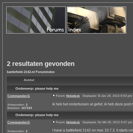
2 resultaten gevonden
battlefield-2142.nl Forumindex
Auteur
Onderwerp:
please help me
Commander.G
Forum:
Helpdesk
Geplaatst: Di Jan 28, 2014 8:53 p
ik heb het ondertussen al gefixt. ik heb deze post
Antwoorden:
2
Bekeken:
167333
Onderwerp:
please help me
Commander.G
Forum:
Helpdesk
Geplaatst: Do Mrt 29, 2012 6:07 p
I have a battlefield 2142 on mac 10.7.3. it starts 
Antwoorden:
2