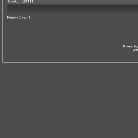
Bekeken:
167333
Pagina
1
van
1
Powered by
Vert