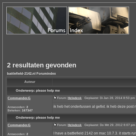
2 resultaten gevonden
battlefield-2142.nl Forumindex
Auteur
Onderwerp:
please help me
Commander.G
Forum:
Helpdesk
Geplaatst: Di Jan 28, 2014 8:53 p
ik heb het ondertussen al gefixt. ik heb deze post
Antwoorden:
2
Bekeken:
167347
Onderwerp:
please help me
Commander.G
Forum:
Helpdesk
Geplaatst: Do Mrt 29, 2012 6:07 p
I have a battlefield 2142 on mac 10.7.3. it starts 
Antwoorden:
2