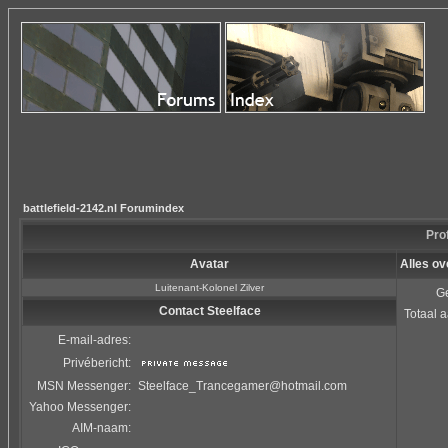
battlefield-2142.nl Forumindex
Prof
Avatar
Alles ov
Luitenant-Kolonel Zilver
Ge
Contact Steelface
Totaal a
E-mail-adres:
Privébericht:
MSN Messenger:
Steelface_Trancegamer@hotmail.com
Yahoo Messenger:
AIM-naam: