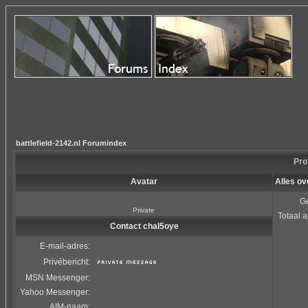
battlefield-2142.nl Forumindex
Pro
Avatar
Alles ov
Ge
Private
Totaal a
Contact chal5oye
E-mail-adres:
Privébericht:
MSN Messenger:
Yahoo Messenger:
AIM-naam: