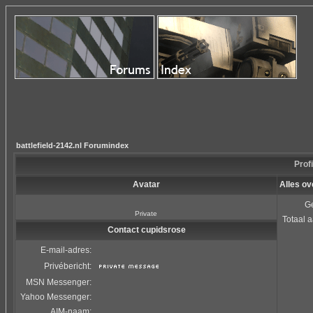
battlefield-2142.nl Forumindex
Prof
Avatar
Alles ov
Ge
Private
Totaal a
Contact cupidsrose
E-mail-adres:
Privébericht:
MSN Messenger:
Yahoo Messenger:
AIM-naam: