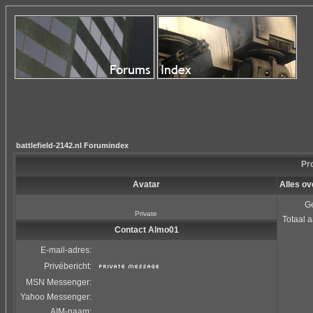
battlefield-2142.nl Forumindex
Pro
Avatar
Alles o
Ge
Private
Totaal a
Contact Almo01
E-mail-adres:
Privébericht:
MSN Messenger:
Yahoo Messenger:
AIM-naam: