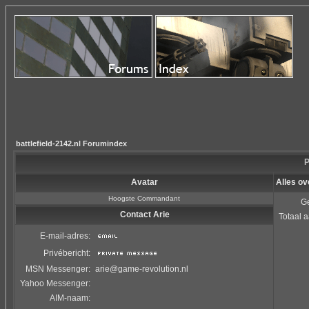
battlefield-2142.nl Forumindex
P
Avatar
Alles ov
Hoogste Commandant
Ge
Contact Arie
Totaal a
E-mail-adres:
Privébericht:
MSN Messenger:
arie@game-revolution.nl
Yahoo Messenger:
AIM-naam: