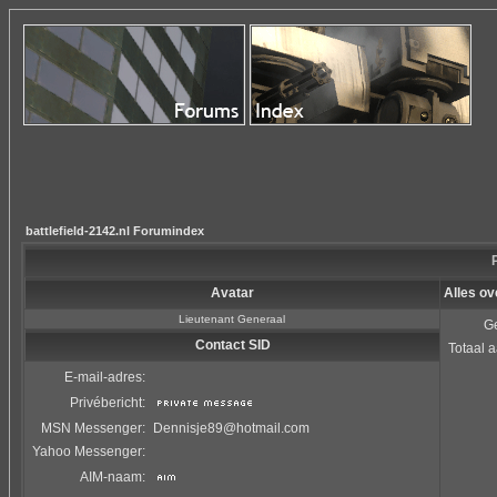
battlefield-2142.nl Forumindex
P
Avatar
Alles ov
Lieutenant Generaal
Ge
Contact SID
Totaal a
E-mail-adres:
Privébericht:
MSN Messenger:
Dennisje89@hotmail.com
Yahoo Messenger:
AIM-naam: