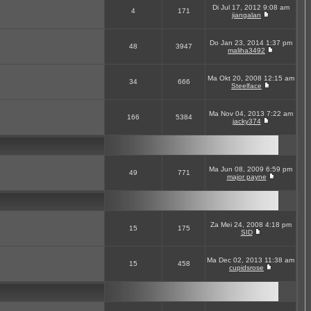
Di Jul 17, 2012 9:08 am
4
171
jiangalan
Do Jan 23, 2014 1:37 pm
48
3947
maliha3492
Ma Okt 20, 2008 12:15 am
34
666
Steelface
Ma Nov 04, 2013 7:22 am
166
5384
jacky374
Ma Jun 08, 2009 6:59 pm
49
771
major payne
Za Mei 24, 2008 4:18 pm
15
175
SID
Ma Dec 02, 2013 11:38 am
15
458
cupidsrose