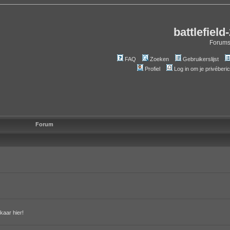
battlefield
Forum
FAQ
Zoeken
Gebruikerslijst
Profiel
Log in om je privéberi
Forum
kaar hier!