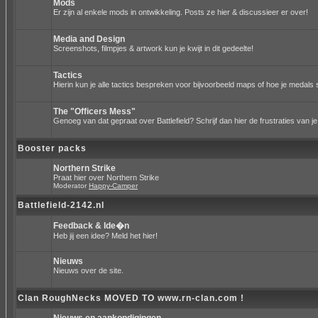
Mods
Er zijn al enkele mods in ontwikkeling. Posts ze hier & discussieer er over!
Media and Design
Screenshots, filmpjes & artwork kun je kwijt in dit gedeelte!
Tactics
Hierin kun je alle tactics bespreken voor bijvoorbeeld maps of hoe je medals 
The "Officers Mess"
Genoeg van dat gepraat over Battlefield? Schrijf dan hier de frustraties van je
Booster packs
Northern Strike
Praat hier over Northern Strike
Moderator
Happy-Camper
Battlefield-2142.nl
Feedback & Ide�n
Heb jij een idee? Meld het hier!
Nieuws
Nieuws over de site.
Clan RoughNecks MOVED TO www.rn-clan.com !