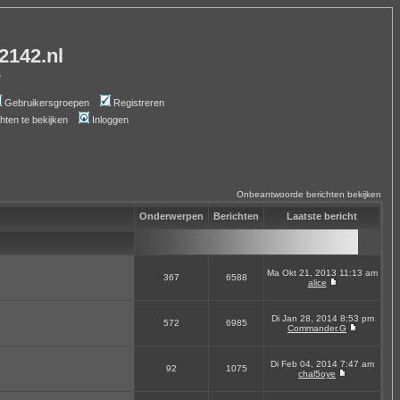
-2142.nl
s
Gebruikersgroepen
Registreren
chten te bekijken
Inloggen
Onbeantwoorde berichten bekijken
Onderwerpen
Berichten
Laatste bericht
Ma Okt 21, 2013 11:13 am
367
6588
alice
Di Jan 28, 2014 8:53 pm
572
6985
Commander.G
Di Feb 04, 2014 7:47 am
92
1075
chal5oye