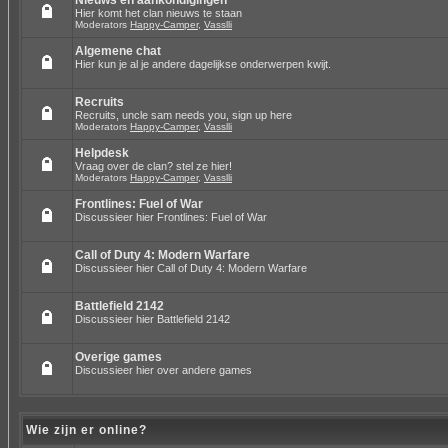
Nieuws en aankondigingen
Hier komt het clan nieuws te staan
Moderators
Happy-Camper
,
Vasslli
Algemene chat
Hier kun je al je andere dagelijkse onderwerpen kwijt.
Recruits
Recruits, uncle sam needs you, sign up here
Moderators
Happy-Camper
,
Vasslli
Helpdesk
Vraag over de clan? stel ze hier!
Moderators
Happy-Camper
,
Vasslli
Frontlines: Fuel of War
Discussieer hier Frontlines: Fuel of War
Call of Duty 4: Modern Warfare
Discussieer hier Call of Duty 4: Modern Warfare
Battlefield 2142
Discussieer hier Battlefield 2142
Overige games
Discussieer hier over andere games
Wie zijn er online?