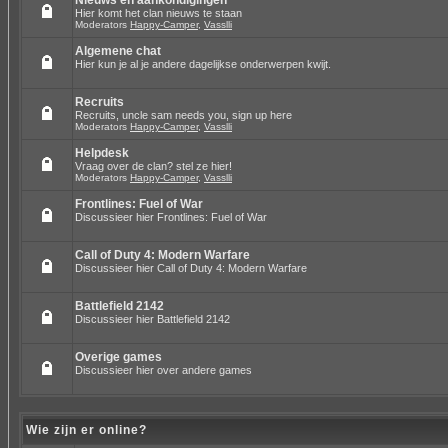
Nieuws en aankondigingen
Hier komt het clan nieuws te staan
Moderators
Happy-Camper
,
Vasslli
Algemene chat
Hier kun je al je andere dagelijkse onderwerpen kwijt.
Recruits
Recruits, uncle sam needs you, sign up here
Moderators
Happy-Camper
,
Vasslli
Helpdesk
Vraag over de clan? stel ze hier!
Moderators
Happy-Camper
,
Vasslli
Frontlines: Fuel of War
Discussieer hier Frontlines: Fuel of War
Call of Duty 4: Modern Warfare
Discussieer hier Call of Duty 4: Modern Warfare
Battlefield 2142
Discussieer hier Battlefield 2142
Overige games
Discussieer hier over andere games
Wie zijn er online?