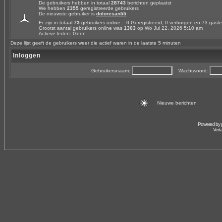
De gebruikers hebben in totaal
28743
berichten geplaatst
We hebben
2355
geregistreerde gebruikers
De nieuwste gebruiker is
doloresan55
Er zijn in totaal
73
gebruikers online :: 0 Geregistreerd, 0 verborgen en 73 gas
Grootst aantal gebruikers online was
1303
op Wo Jul 22, 2026 5:10 am
Actieve leden: Geen
Deze lijst geeft de gebruikers weer die actief waren in de laatste 5 minuten
Inloggen
Gebruikersnaam:
Wachtwoord:
Nieuwe berichten
Powered by
Vert