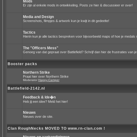
Mods
Er zijn al enkele mods in ontwikkeling. Posts ze hier & discussieer er over!
Media and Design
Screenshots, filmpjes & artwork kun je kwijt in dit gedeelte!
Tactics
Hierin kun je alle tactics bespreken voor bijvoorbeeld maps of hoe je medals 
The "Officers Mess"
Genoeg van dat gepraat over Battlefield? Schrijf dan hier de frustraties van je
Booster packs
Northern Strike
Praat hier over Northern Strike
Moderator
Happy-Camper
Battlefield-2142.nl
Feedback & Ide�n
Heb jij een idee? Meld het hier!
Nieuws
Nieuws over de site.
Clan RoughNecks MOVED TO www.rn-clan.com !