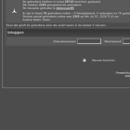
De gebruikers hebben in totaal
28743
berichten geplaatst
We hebben
2355
geregistreerde gebruikers
De nieuwste gebruiker is
doloresan55
Er zijn in totaal
76
gebruikers online :: 0 Geregistreerd, 0 verborgen en 76 gas
Grootst aantal gebruikers online was
1303
op Wo Jul 22, 2026 5:10 am
Actieve leden: Geen
Deze lijst geeft de gebruikers weer die actief waren in de laatste 5 minuten
Inloggen
Gebruikersnaam:
Wachtwoord:
Nieuwe berichten
Powered by
Vert