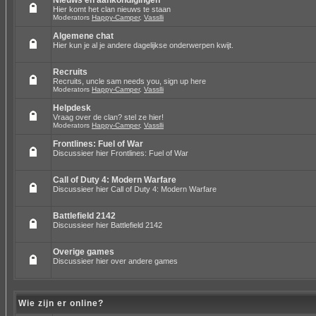
Nieuws en aankondigingen
Hier komt het clan nieuws te staan
Moderators
Happy-Camper
,
Vasslli
Algemene chat
Hier kun je al je andere dagelijkse onderwerpen kwijt.
Recruits
Recruits, uncle sam needs you, sign up here
Moderators
Happy-Camper
,
Vasslli
Helpdesk
Vraag over de clan? stel ze hier!
Moderators
Happy-Camper
,
Vasslli
Frontlines: Fuel of War
Discussieer hier Frontlines: Fuel of War
Call of Duty 4: Modern Warfare
Discussieer hier Call of Duty 4: Modern Warfare
Battlefield 2142
Discussieer hier Battlefield 2142
Overige games
Discussieer hier over andere games
Wie zijn er online?