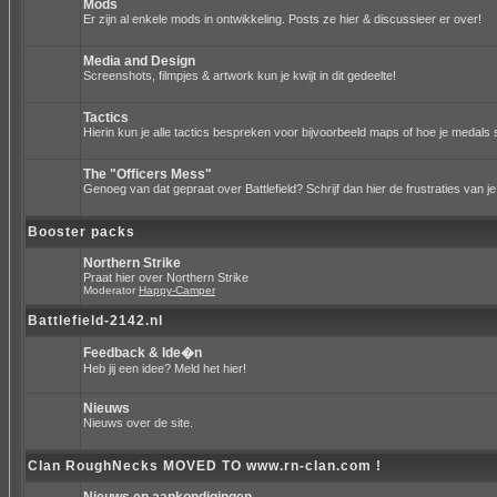
Mods
Er zijn al enkele mods in ontwikkeling. Posts ze hier & discussieer er over!
Media and Design
Screenshots, filmpjes & artwork kun je kwijt in dit gedeelte!
Tactics
Hierin kun je alle tactics bespreken voor bijvoorbeeld maps of hoe je medals 
The "Officers Mess"
Genoeg van dat gepraat over Battlefield? Schrijf dan hier de frustraties van je
Booster packs
Northern Strike
Praat hier over Northern Strike
Moderator
Happy-Camper
Battlefield-2142.nl
Feedback & Ide�n
Heb jij een idee? Meld het hier!
Nieuws
Nieuws over de site.
Clan RoughNecks MOVED TO www.rn-clan.com !