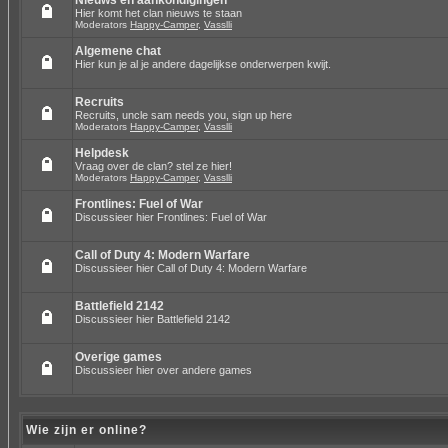
Nieuws en aankondigingen
Hier komt het clan nieuws te staan
Moderators
Happy-Camper
,
Vasslli
Algemene chat
Hier kun je al je andere dagelijkse onderwerpen kwijt.
Recruits
Recruits, uncle sam needs you, sign up here
Moderators
Happy-Camper
,
Vasslli
Helpdesk
Vraag over de clan? stel ze hier!
Moderators
Happy-Camper
,
Vasslli
Frontlines: Fuel of War
Discussieer hier Frontlines: Fuel of War
Call of Duty 4: Modern Warfare
Discussieer hier Call of Duty 4: Modern Warfare
Battlefield 2142
Discussieer hier Battlefield 2142
Overige games
Discussieer hier over andere games
Wie zijn er online?