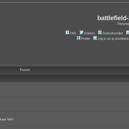
battlefield
Forum
FAQ
Zoeken
Gebruikerslijst
Profiel
Log in om je privéberi
Forum
kaar hier!