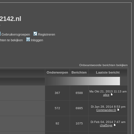
-2142.nl
s
Gebruikersgroepen
Registreren
chten te bekijken
Inloggen
Onbeantwoorde berichten bekijken
Onderwerpen
Berichten
Laatste bericht
Ma Okt 21, 2013 11:13 am
367
6588
alice
Di Jan 28, 2014 8:53 pm
572
6985
Commander.G
Di Feb 04, 2014 7:47 am
92
1075
chal5oye