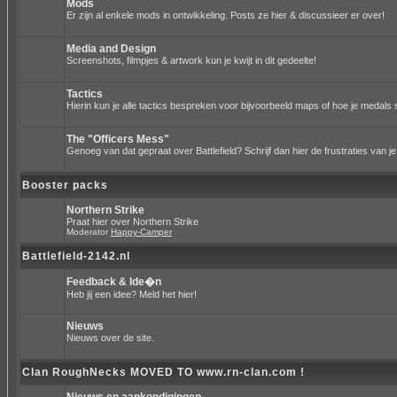
Mods
Er zijn al enkele mods in ontwikkeling. Posts ze hier & discussieer er over!
Media and Design
Screenshots, filmpjes & artwork kun je kwijt in dit gedeelte!
Tactics
Hierin kun je alle tactics bespreken voor bijvoorbeeld maps of hoe je medals 
The "Officers Mess"
Genoeg van dat gepraat over Battlefield? Schrijf dan hier de frustraties van je
Booster packs
Northern Strike
Praat hier over Northern Strike
Moderator
Happy-Camper
Battlefield-2142.nl
Feedback & Ide�n
Heb jij een idee? Meld het hier!
Nieuws
Nieuws over de site.
Clan RoughNecks MOVED TO www.rn-clan.com !