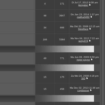
Di Jul 17, 2012 9:08 am
4
171
jiangalan
Do Jan 23, 2014 1:37 pm
48
3947
maliha3492
Ma Okt 20, 2008 12:15 am
34
666
Steelface
Ma Nov 04, 2013 7:22 am
166
5384
jacky374
Ma Jun 08, 2009 6:59 pm
49
771
major payne
Za Mei 24, 2008 4:18 pm
15
175
SID
Ma Dec 02, 2013 11:38 am
15
458
cupidsrose