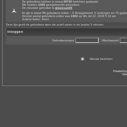
De gebruikers hebben in totaal
28743
berichten geplaatst
We hebben
2355
geregistreerde gebruikers
De nieuwste gebruiker is
doloresan55
Er zijn in totaal
70
gebruikers online :: 0 Geregistreerd, 0 verborgen en 70 gas
Grootst aantal gebruikers online was
1303
op Wo Jul 22, 2026 5:10 am
Actieve leden: Geen
Deze lijst geeft de gebruikers weer die actief waren in de laatste 5 minuten
Inloggen
Gebruikersnaam:
Wachtwoord:
Nieuwe berichten
Powered by
Vert