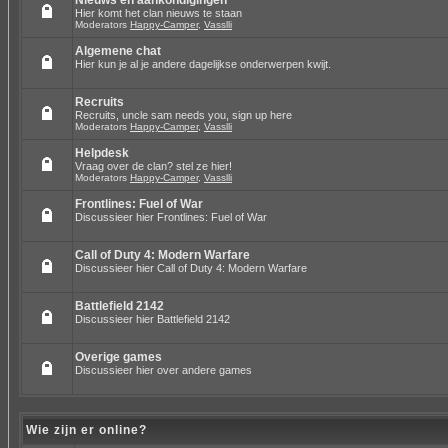
Nieuws en aankondigingen
Hier komt het clan nieuws te staan
Moderators
Happy-Camper
,
Vasslli
Algemene chat
Hier kun je al je andere dagelijkse onderwerpen kwijt.
Recruits
Recruits, uncle sam needs you, sign up here
Moderators
Happy-Camper
,
Vasslli
Helpdesk
Vraag over de clan? stel ze hier!
Moderators
Happy-Camper
,
Vasslli
Frontlines: Fuel of War
Discussieer hier Frontlines: Fuel of War
Call of Duty 4: Modern Warfare
Discussieer hier Call of Duty 4: Modern Warfare
Battlefield 2142
Discussieer hier Battlefield 2142
Overige games
Discussieer hier over andere games
Wie zijn er online?