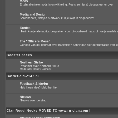
Mods
Er zijn al enkele mods in ontwikkeling. Posts ze hier & discussieer er over!
Media and Design
Screenshots, filmpjes & artwork kun je kwijt in dit gedeelte!
Tactics
Hierin kun je alle tactics bespreken voor bijvoorbeeld maps of hoe je medals 
The "Officers Mess"
Genoeg van dat gepraat over Battlefield? Schrijf dan hier de frustraties van je
Booster packs
Northern Strike
Praat hier over Northern Strike
Moderator
Happy-Camper
Battlefield-2142.nl
Feedback & Ide�n
Heb jij een idee? Meld het hier!
Nieuws
Nieuws over de site.
Clan RoughNecks MOVED TO www.rn-clan.com !