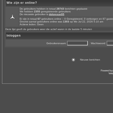
Wie zijn er online?
De gebruikers hebben in totaal
28743
berichten geplaatst
We hebben
2355
geregistreerde gebruikers
De nieuwste gebruiker is
doloresan55
Er zijn in totaal
67
gebruikers online :: 0 Geregistreerd, 0 verborgen en 67 gas
Grootst aantal gebruikers online was
1303
op Wo Jul 22, 2026 5:10 am
Actieve leden: Geen
Deze lijst geeft de gebruikers weer die actief waren in de laatste 5 minuten
Inloggen
Gebruikersnaam:
Wachtwoord:
Nieuwe berichten
Powered by
Vert