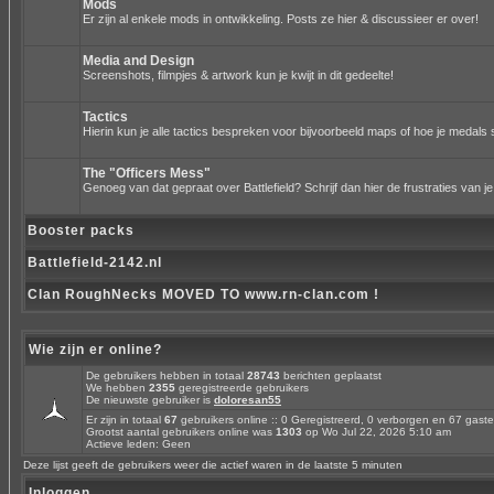
Mods
Er zijn al enkele mods in ontwikkeling. Posts ze hier & discussieer er over!
Media and Design
Screenshots, filmpjes & artwork kun je kwijt in dit gedeelte!
Tactics
Hierin kun je alle tactics bespreken voor bijvoorbeeld maps of hoe je medals 
The "Officers Mess"
Genoeg van dat gepraat over Battlefield? Schrijf dan hier de frustraties van je
Booster packs
Battlefield-2142.nl
Clan RoughNecks MOVED TO www.rn-clan.com !
Wie zijn er online?
De gebruikers hebben in totaal
28743
berichten geplaatst
We hebben
2355
geregistreerde gebruikers
De nieuwste gebruiker is
doloresan55
Er zijn in totaal
67
gebruikers online :: 0 Geregistreerd, 0 verborgen en 67 gas
Grootst aantal gebruikers online was
1303
op Wo Jul 22, 2026 5:10 am
Actieve leden: Geen
Deze lijst geeft de gebruikers weer die actief waren in de laatste 5 minuten
Inloggen