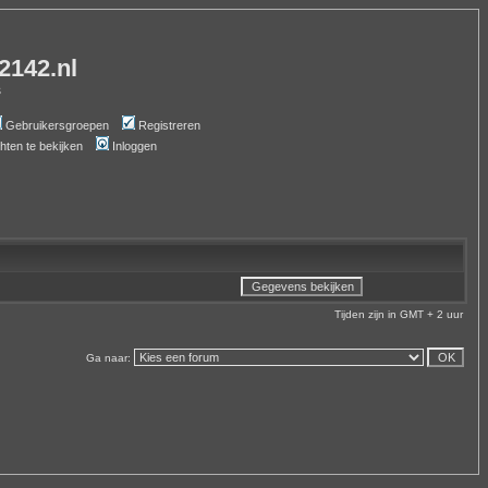
-2142.nl
s
Gebruikersgroepen
Registreren
chten te bekijken
Inloggen
Tijden zijn in GMT + 2 uur
Ga naar: