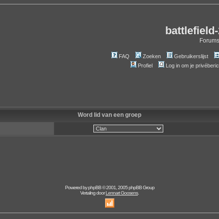
battlefield
Forum
FAQ
Zoeken
Gebruikerslijst
Profiel
Log in om je privéberi
Word lid van een groep
Powered by
phpBB
© 2001, 2005 phpBB Group
Vertaling door
Lennart Goosens
.