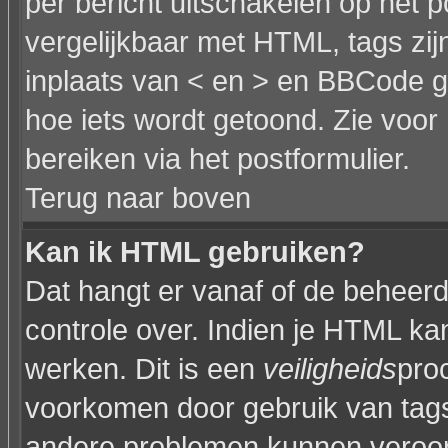
per bericht uitschakelen op het p
vergelijkbaar met HTML, tags zijn
inplaats van < en > en BBCode g
hoe iets wordt getoond. Zie voor 
bereiken via het postformulier.
Terug naar boven
Kan ik HTML gebruiken?
Dat hangt er vanaf of de beheerde
controle over. Indien je HTML ka
werken. Dit is een
veiligheids
pro
voorkomen door gebruik van tag
andere problemen kunnen veroor