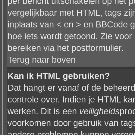
per bericht uitschakelen op het p
vergelijkbaar met HTML, tags zijn
inplaats van < en > en BBCode g
hoe iets wordt getoond. Zie voor 
bereiken via het postformulier.
Terug naar boven
Kan ik HTML gebruiken?
Dat hangt er vanaf of de beheerde
controle over. Indien je HTML ka
werken. Dit is een
veiligheids
pro
voorkomen door gebruik van tag
andere problemen kunnen veroor