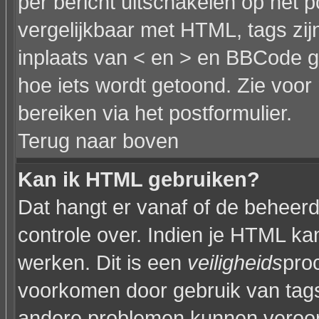
per bericht uitschakelen op het p
vergelijkbaar met HTML, tags zijn
inplaats van < en > en BBCode g
hoe iets wordt getoond. Zie voor 
bereiken via het postformulier.
Terug naar boven
Kan ik HTML gebruiken?
Dat hangt er vanaf of de beheerde
controle over. Indien je HTML ka
werken. Dit is een
veiligheids
pro
voorkomen door gebruik van tag
andere problemen kunnen veroor