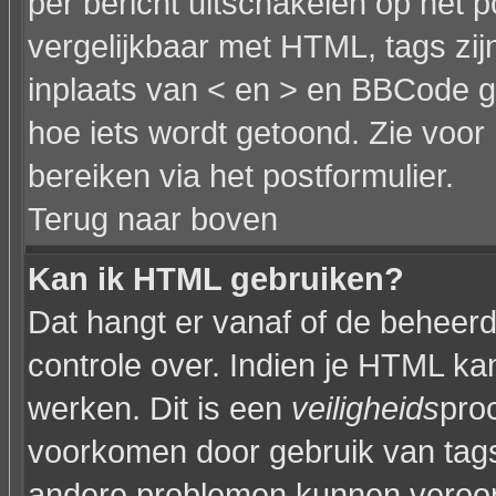
per bericht uitschakelen op het p
vergelijkbaar met HTML, tags zijn
inplaats van < en > en BBCode g
hoe iets wordt getoond. Zie voor 
bereiken via het postformulier.
Terug naar boven
Kan ik HTML gebruiken?
Dat hangt er vanaf of de beheerde
controle over. Indien je HTML ka
werken. Dit is een
veiligheids
pro
voorkomen door gebruik van tag
andere problemen kunnen veroor