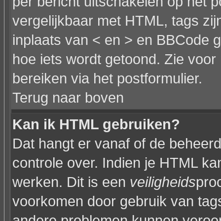
per bericht uitschakelen op het p
vergelijkbaar met HTML, tags zijn
inplaats van < en > en BBCode g
hoe iets wordt getoond. Zie voor 
bereiken via het postformulier.
Terug naar boven
Kan ik HTML gebruiken?
Dat hangt er vanaf of de beheerde
controle over. Indien je HTML ka
werken. Dit is een
veiligheids
pro
voorkomen door gebruik van tag
andere problemen kunnen veroor